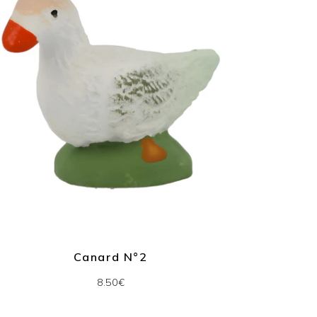
Canard N°2
8.50€