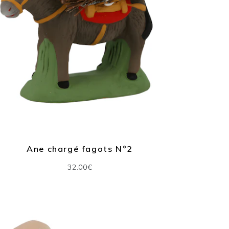
Ane chargé fagots N°2
32.00€