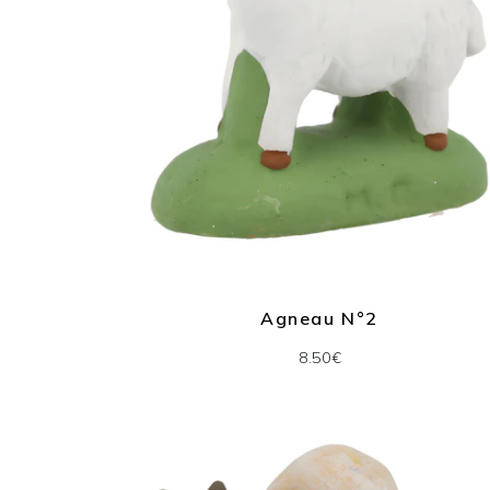
Agneau N°2
8.50€