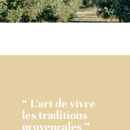
“ L'art de vivre
les traditions
provençales ”