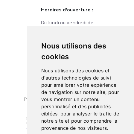
Horaires d'ouverture :
Du lundi au vendredi de
09h à 13h et de 14h à 18h
Le samedi de
Nous utilisons des
10h à 13h et de 14h à 18h
cookies
Nous utilisons des cookies et
d'autres technologies de suivi
pour améliorer votre expérience
Conditions générales de ventes
|
de navigation sur notre site, pour
Politique de confidentialité
|
Cookies
vous montrer un contenu
personnalisé et des publicités
ciblées, pour analyser le trafic de
notre site et pour comprendre la
provenance de nos visiteurs.