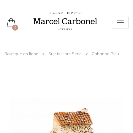
0
>
>
Boutique en ligne
Sujets Hors Série
Cabanon Bleu