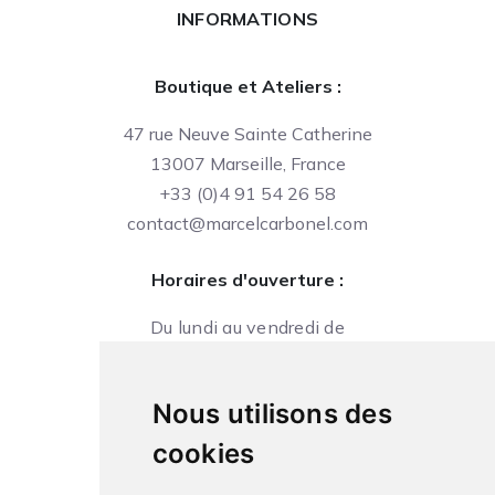
INFORMATIONS
Boutique et Ateliers :
47 rue Neuve Sainte Catherine
13007 Marseille, France
+33 (0)4 91 54 26 58
contact@marcelcarbonel.com
Horaires d'ouverture :
Du lundi au vendredi de
09h à 13h et de 14h à 18h
Le samedi de
Nous utilisons des
10h à 13h et de 14h à 18h
cookies