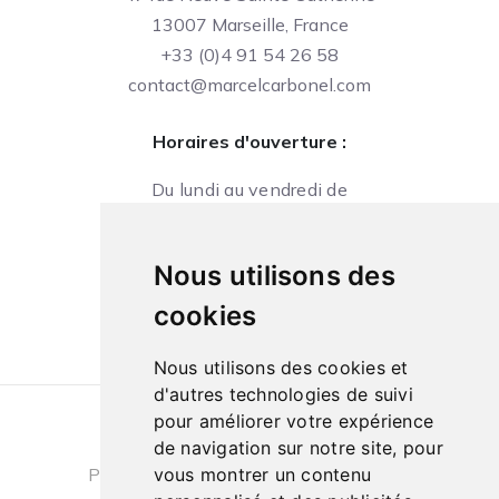
13007 Marseille, France
+33 (0)4 91 54 26 58
contact@marcelcarbonel.com
Horaires d'ouverture :
Du lundi au vendredi de
09h à 13h et de 14h à 18h
Le samedi de
Nous utilisons des
10h à 13h et de 14h à 18h
cookies
Nous utilisons des cookies et
d'autres technologies de suivi
pour améliorer votre expérience
Conditions générales de ventes
|
de navigation sur notre site, pour
Politique de confidentialité
|
Cookies
vous montrer un contenu