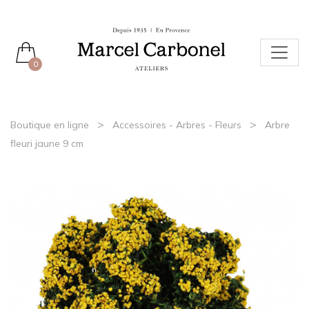
0
>
>
Boutique en ligne
Accessoires - Arbres - Fleurs
Arbre
fleuri jaune 9 cm