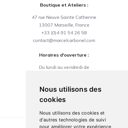
Boutique et Ateliers :
47 rue Neuve Sainte Catherine
13007 Marseille, France
+33 (0)4 91 54 26 58
contact@marcelcarbonel.com
Horaires d'ouverture :
Du lundi au vendredi de
09h à 13h et de 14h à 18h
Le samedi de
Nous utilisons des
10h à 13h et de 14h à 18h
cookies
Nous utilisons des cookies et
d'autres technologies de suivi
pour améliorer votre expérience