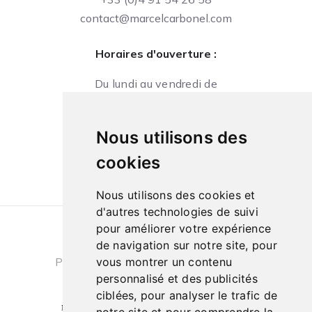
contact@marcelcarbonel.com
Horaires d'ouverture :
Du lundi au vendredi de
09h à 13h et de 14h à 18h
Le samedi de
Nous utilisons des
10h à 13h et de 14h à 18h
cookies
Nous utilisons des cookies et
d'autres technologies de suivi
pour améliorer votre expérience
Conditions générales de ventes
|
de navigation sur notre site, pour
Politique de confidentialité
|
Cookies
vous montrer un contenu
personnalisé et des publicités
ciblées, pour analyser le trafic de