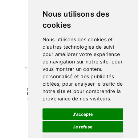
Le samedi de
Nous utilisons des
10h à 13h et de 14h à 18h
cookies
Nous utilisons des cookies et
d'autres technologies de suivi
pour améliorer votre expérience
Conditions générales de ventes
|
de navigation sur notre site, pour
Politique de confidentialité
|
Cookies
vous montrer un contenu
personnalisé et des publicités
ciblées, pour analyser le trafic de
notre site et pour comprendre la
provenance de nos visiteurs.
J'accepte
Je refuse