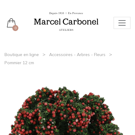
0
>
>
Boutique en ligne
Accessoires - Arbres - Fleurs
Pommier 12 cm