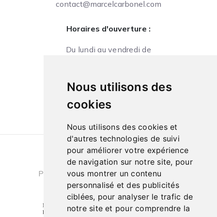
contact@marcelcarbonel.com
Horaires d'ouverture :
Du lundi au vendredi de
09h à 13h et de 14h à 18h
Le samedi de
Nous utilisons des
10h à 13h et de 14h à 18h
cookies
Nous utilisons des cookies et
d'autres technologies de suivi
pour améliorer votre expérience
Conditions générales de ventes
|
de navigation sur notre site, pour
Politique de confidentialité
|
Cookies
vous montrer un contenu
personnalisé et des publicités
ciblées, pour analyser le trafic de
notre site et pour comprendre la