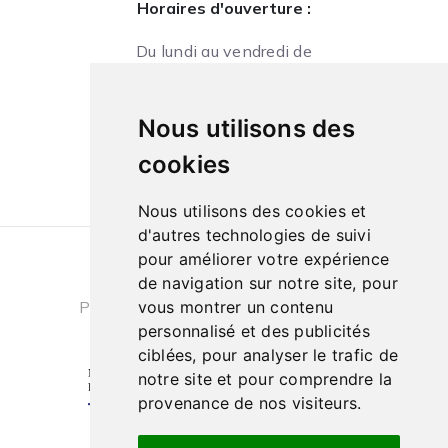
Horaires d'ouverture :
Du lundi au vendredi de
09h à 13h et de 14h à 18h
Le samedi de
Nous utilisons des
10h à 13h et de 14h à 18h
cookies
Nous utilisons des cookies et
d'autres technologies de suivi
pour améliorer votre expérience
Conditions générales de ventes
|
de navigation sur notre site, pour
Politique de confidentialité
|
Cookies
vous montrer un contenu
personnalisé et des publicités
ciblées, pour analyser le trafic de
notre site et pour comprendre la
provenance de nos visiteurs.