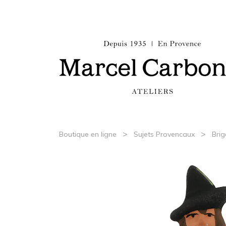
>
>
Boutique en ligne
Sujets Provencaux
Brig