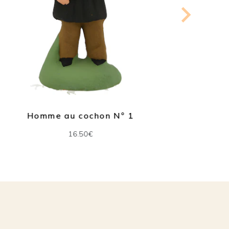
Homme au cochon N° 1
P
16.50€