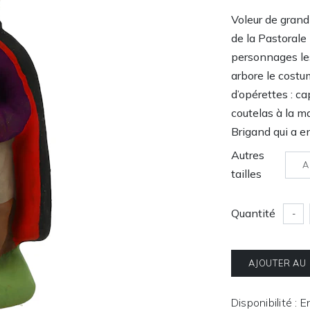
Voleur de grand
de la Pastorale
personnages les
arbore le costu
d’opérettes : c
coutelas à la ma
Brigand qui a en
Autres
A
tailles
Quantité
-
AJOUTER AU
Disponibilité : 