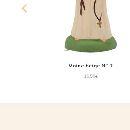
Moine beige N° 1
5
16.50€