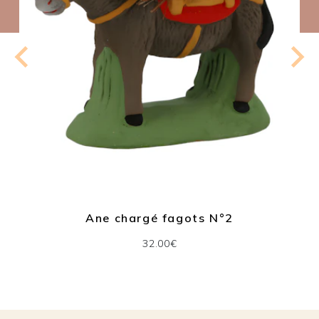
Ane chargé fagots N°2
32.00€