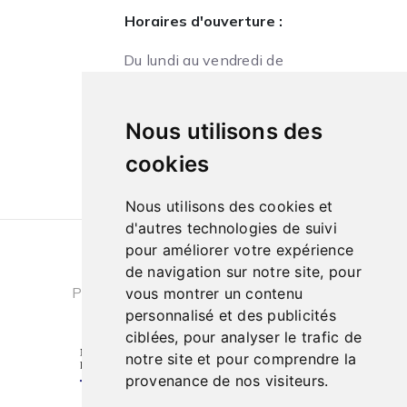
Horaires d'ouverture :
Du lundi au vendredi de
09h à 13h et de 14h à 18h
Le samedi de
Nous utilisons des
10h à 13h et de 14h à 18h
cookies
Nous utilisons des cookies et
d'autres technologies de suivi
pour améliorer votre expérience
Conditions générales de ventes
|
de navigation sur notre site, pour
Politique de confidentialité
|
Cookies
vous montrer un contenu
personnalisé et des publicités
ciblées, pour analyser le trafic de
notre site et pour comprendre la
provenance de nos visiteurs.