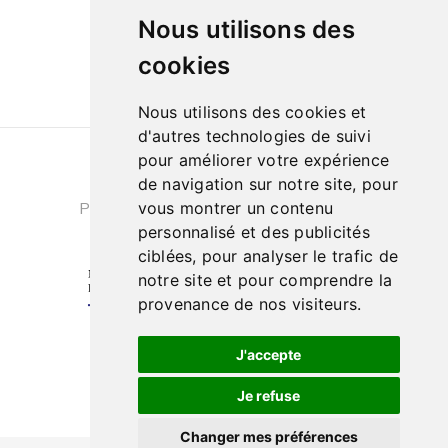
Le samedi de
Nous utilisons des
10h à 13h et de 14h à 18h
cookies
Nous utilisons des cookies et
d'autres technologies de suivi
pour améliorer votre expérience
Conditions générales de ventes
|
de navigation sur notre site, pour
Politique de confidentialité
|
Cookies
vous montrer un contenu
personnalisé et des publicités
ciblées, pour analyser le trafic de
notre site et pour comprendre la
provenance de nos visiteurs.
J'accepte
Je refuse
Changer mes préférences