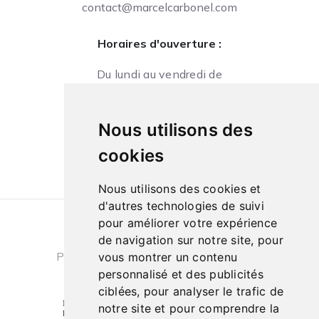
contact@marcelcarbonel.com
Horaires d'ouverture :
Du lundi au vendredi de
09h à 13h et de 14h à 18h
Le samedi de
Nous utilisons des
10h à 13h et de 14h à 18h
cookies
Nous utilisons des cookies et
d'autres technologies de suivi
pour améliorer votre expérience
Conditions générales de ventes
|
de navigation sur notre site, pour
Politique de confidentialité
|
Cookies
vous montrer un contenu
personnalisé et des publicités
ciblées, pour analyser le trafic de
notre site et pour comprendre la