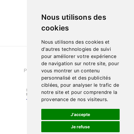
09h à 13h et de 14h à 18h
Le samedi de
Nous utilisons des
10h à 13h et de 14h à 18h
cookies
Nous utilisons des cookies et
d'autres technologies de suivi
pour améliorer votre expérience
Conditions générales de ventes
|
de navigation sur notre site, pour
Politique de confidentialité
|
Cookies
vous montrer un contenu
personnalisé et des publicités
ciblées, pour analyser le trafic de
notre site et pour comprendre la
provenance de nos visiteurs.
J'accepte
Je refuse