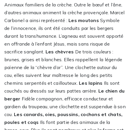
Animaux familiers de la crèche. Outre le bœuf et l’âne,
d’autres animaux animent la crèche provençale. Marcel
Carbonel a ainsi représenté :
Les moutons
Symbole
de l’innocence, ils ont été conduits par les bergers
durant la transhumance. L’agneau est souvent apporté
en offrande à l’enfant Jésus, mais sans risque de
sacrifice sanglant.
Les chèvres
De trois couleurs :
brunes, grises et blanches. Elles rappellent la légende
païenne de la “chèvre d’or”. Une clochette autour du
cou, elles suivent leur maîtresse le long des petits
chemins serpentés et caillouteux.
Les lapins
Ils sont
couchés ou dressés sur leurs pattes arrière.
Le chien du
berger
Fidèle compagnon, efficace conducteur et
gardien du troupeau, une clochette est suspendue à son
cou.
Les canards, oies, poussins, cochons et chats,
poules et coqs
Ils font partie des animaux de la
basse-cour. Plus ils sont nombreux et plus la ferme est