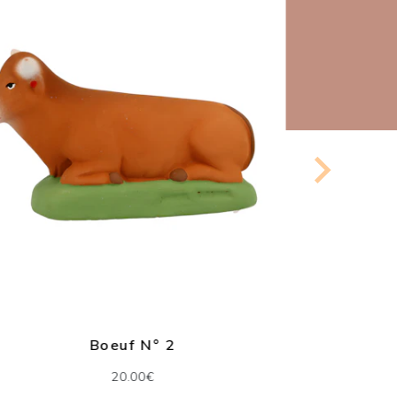
Boeuf N° 2
El
20.00€