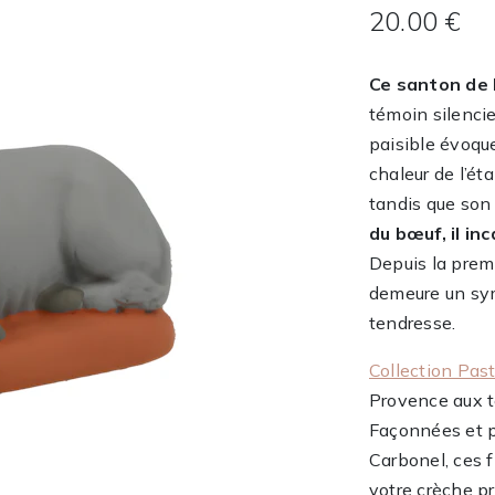
20.00 €
Ce santon de 
témoin silencie
paisible évoque
chaleur de l’éta
tandis que son 
du bœuf, il in
Depuis la premi
demeure un sy
tendresse.
Collection Past
Provence aux t
Façonnées et p
Carbonel, ces 
votre crèche p