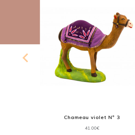
° 2
Chameau violet N° 3
41.00€