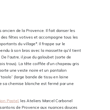
s ancien de la Provence. Il fait danser les
s des fêtes votives et accompagne tous les
rtants du village*. Il frappe sur le
endu à son bras avec la massette qu'il tient
De l'autre, il joue du galoubet (sorte de
rois trous). La tête coiffée d'un chapeau gris
l porte une veste noire et un pantalon
 “taiolo” (large bande de tissu en laine
 de sa chemise blanche est fermé par une
ion Pastel
, les Ateliers Marcel Carbonel
 santons de Provence aux nuances douces