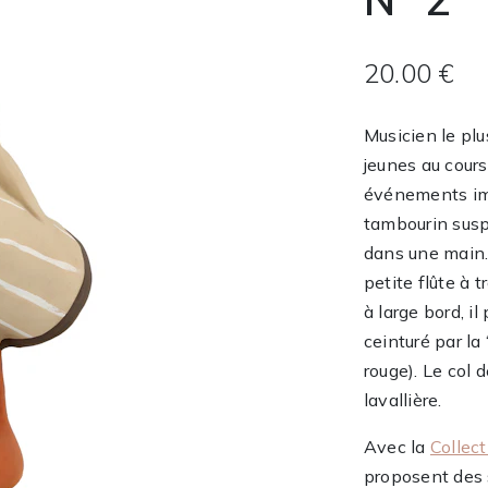
20.00 €
Musicien le plu
jeunes au cour
événements impo
tambourin susp
dans une main. 
petite flûte à t
à large bord, i
ceinturé par la
rouge). Le col
lavallière.
Avec la
Collect
proposent des