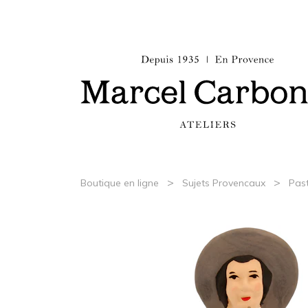
>
>
Boutique en ligne
Sujets Provencaux
Past