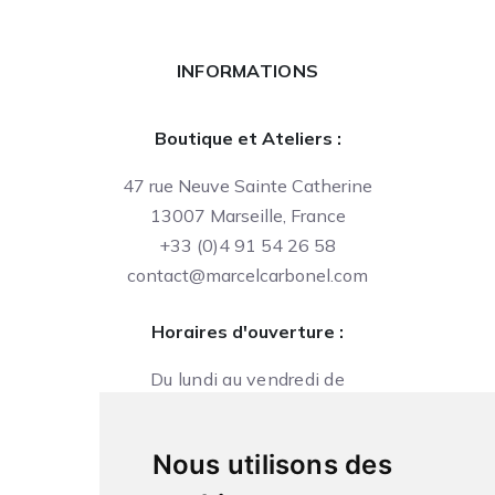
INFORMATIONS
Boutique et Ateliers :
47 rue Neuve Sainte Catherine
13007 Marseille, France
+33 (0)4 91 54 26 58
contact@marcelcarbonel.com
Horaires d'ouverture :
Du lundi au vendredi de
09h à 13h et de 14h à 18h
Le samedi de
Nous utilisons des
10h à 13h et de 14h à 18h