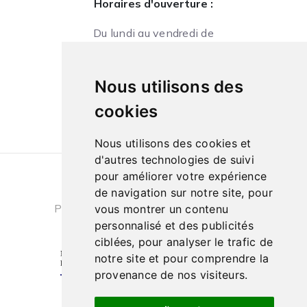
Horaires d'ouverture :
Du lundi au vendredi de
09h à 13h et de 14h à 18h
Le samedi de
Nous utilisons des
10h à 13h et de 14h à 18h
cookies
Nous utilisons des cookies et
d'autres technologies de suivi
pour améliorer votre expérience
Conditions générales de ventes
|
de navigation sur notre site, pour
Politique de confidentialité
|
Cookies
vous montrer un contenu
personnalisé et des publicités
ciblées, pour analyser le trafic de
notre site et pour comprendre la
provenance de nos visiteurs.