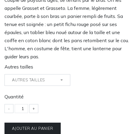
Couple de paysans âgés, se tenant par le bras. On les
appelle Grasset et Grasseto. La femme, légèrement
courbée, porte à son bras un panier rempli de fruits. Sa
tenue est soignée : un petit fichu rouge posé sur ses
épaules, un tablier bleu noué autour de la taille et une
coiffe en coton blanc dont les pans retombent sur le cou.
L'homme, en costume de fête, tient une lanterne pour
guider leurs pas.
Autres tailles
AUTRES TAILLES
Quantité
-
+
AJOUTER AU PANIER