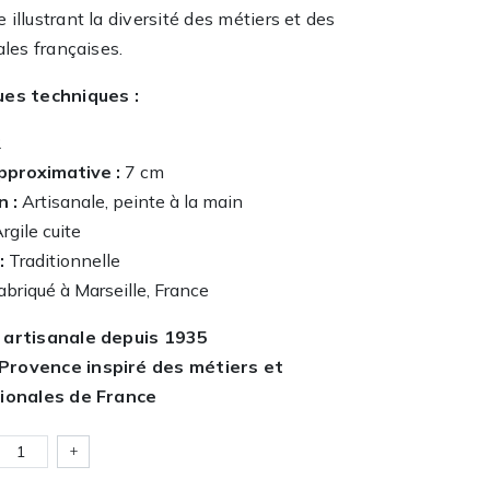
illustrant la diversité des métiers et des
ales françaises.
ues techniques :
2
pproximative :
7 cm
n :
Artisanale, peinte à la main
rgile cuite
:
Traditionnelle
briqué à Marseille, France
 artisanale depuis 1935
Provence inspiré des métiers et
gionales de France
+