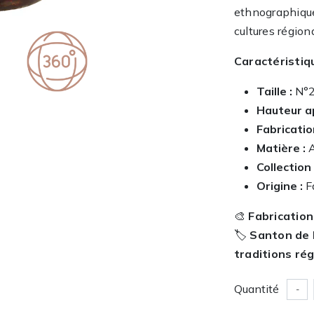
ethnographique 
cultures région
Caractéristiq
Taille :
N°
Hauteur a
Fabricatio
Matière :
A
Collection 
Origine :
Fa
🎨
Fabrication
🏷️
Santon de 
traditions ré
Quantité
-