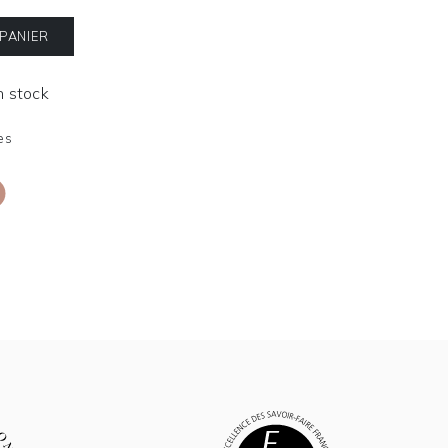
 PANIER
En stock
es