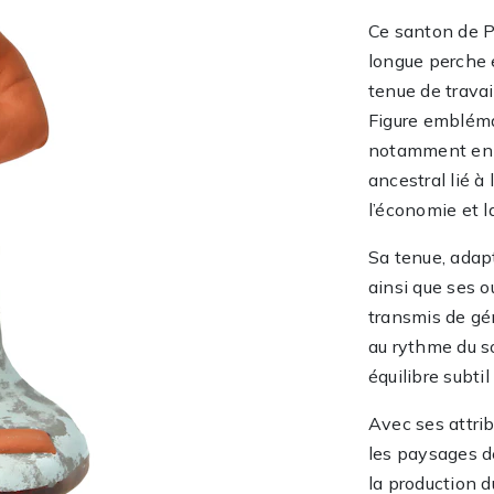
Ce santon de P
longue perche 
tenue de travai
Figure embléma
notamment en G
ancestral lié à 
l’économie et la
Sa tenue, adap
ainsi que ses o
transmis de gén
au rythme du so
équilibre subti
Avec ses attri
les paysages de
la production d