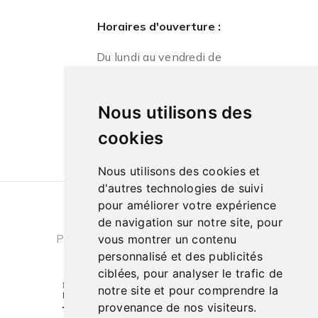
Horaires d'ouverture :
Du lundi au vendredi de
09h à 13h et de 14h à 18h
Le samedi de
Nous utilisons des
10h à 13h et de 14h à 18h
cookies
Nous utilisons des cookies et
d'autres technologies de suivi
pour améliorer votre expérience
Conditions générales de ventes
|
de navigation sur notre site, pour
Politique de confidentialité
|
Cookies
vous montrer un contenu
personnalisé et des publicités
ciblées, pour analyser le trafic de
notre site et pour comprendre la
provenance de nos visiteurs.