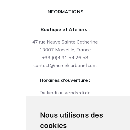
INFORMATIONS
Boutique et Ateliers :
47 rue Neuve Sainte Catherine
13007 Marseille, France
+33 (0)4 91 54 26 58
contact@marcelcarbonel.com
Horaires d'ouverture :
Du lundi au vendredi de
09h à 13h et de 14h à 18h
Le samedi de
Nous utilisons des
10h à 13h et de 14h à 18h
cookies