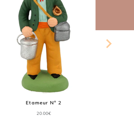
Etameur N° 2
Arl
20.00€