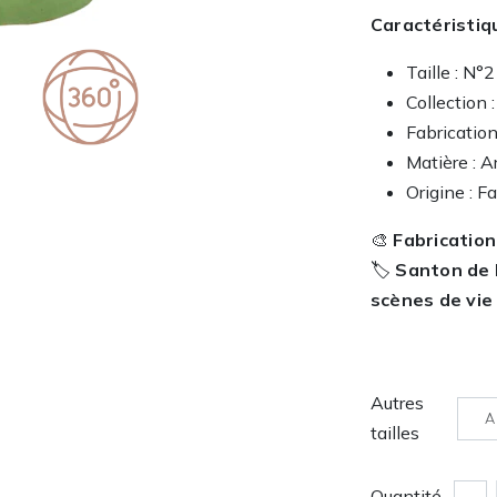
Caractéristiq
Taille : N°2
Collection :
Fabrication
Matière : Ar
Origine : F
🎨
Fabrication
🏷️
Santon de 
scènes de vie
Autres
A
tailles
Quantité
-