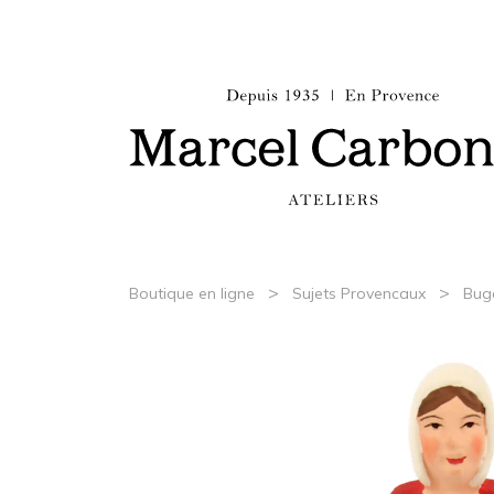
>
>
Boutique en ligne
Sujets Provencaux
Bug