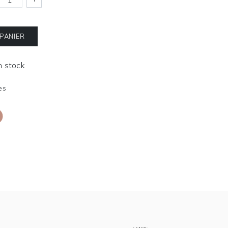
 PANIER
En stock
es