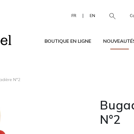
|
FR
EN
C
BOUTIQUE EN LIGNE
NOUVEAUTÉ
adière N°2
Bugad
N°2