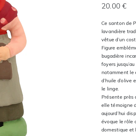
20.00 €
Ce santon de P
lavandière trad
vêtue d’un cost
Figure embléma
bugadière incar
foyers jusqu’au 
notamment le c
d’huile d’olive 
le linge.
Présente près d
elle témoigne d
aujourd’hui dis
évoque le rôle
domestique et l