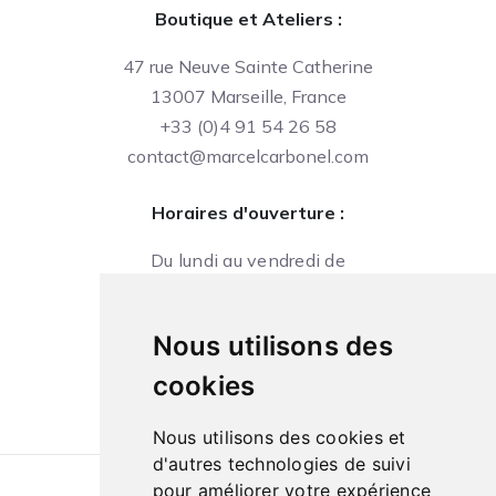
Boutique et Ateliers :
47 rue Neuve Sainte Catherine
13007 Marseille, France
+33 (0)4 91 54 26 58
contact@marcelcarbonel.com
Horaires d'ouverture :
Du lundi au vendredi de
09h à 13h et de 14h à 18h
Le samedi de
Nous utilisons des
10h à 13h et de 14h à 18h
cookies
Nous utilisons des cookies et
d'autres technologies de suivi
pour améliorer votre expérience