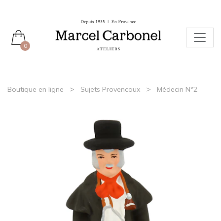
0
>
>
Boutique en ligne
Sujets Provencaux
Médecin N°2