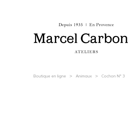
>
>
Boutique en ligne
Animaux
Cochon N° 3