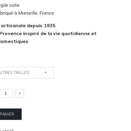
gile cuite
abriqué à Marseille, France
 artisanale depuis 1935
rovence inspiré de la vie quotidienne et
domestiques
UTRES TAILLES
+
 PANIER
En stock