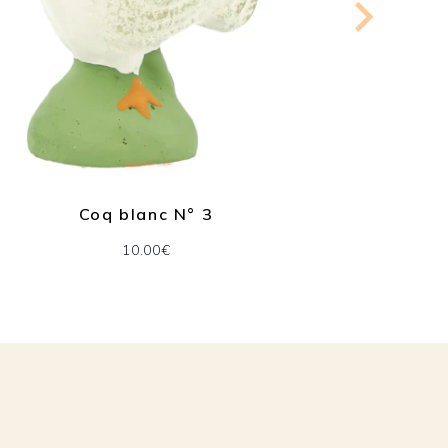
Coq blanc N° 3
Past
10.00€