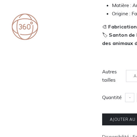
Matière : Ar
Origine : F
🎨
Fabrication
🏷️
Santon de P
des animaux 
Autres
A
tailles
Quantité
-
AJOUTER AU
Disponibilité : 