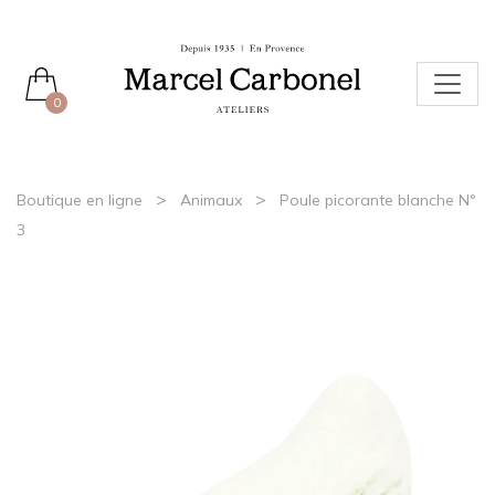
0
>
>
Boutique en ligne
Animaux
Poule picorante blanche N°
3