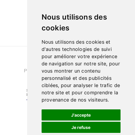
09h à 13h et de 14h à 18h
Le samedi de
Nous utilisons des
10h à 13h et de 14h à 18h
cookies
Nous utilisons des cookies et
d'autres technologies de suivi
pour améliorer votre expérience
Conditions générales de ventes
|
de navigation sur notre site, pour
Politique de confidentialité
|
Cookies
vous montrer un contenu
personnalisé et des publicités
ciblées, pour analyser le trafic de
notre site et pour comprendre la
provenance de nos visiteurs.
J'accepte
Je refuse