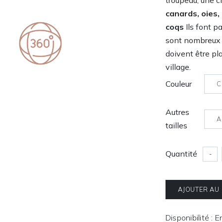
troupeau, une c
canards, oies,
coqs
Ils font p
sont nombreux 
doivent être pl
village.
Couleur
C
Autres
A
tailles
Quantité
-
AJOUTER AU
Disponibilité : 