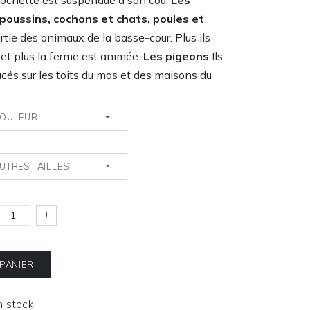
lochette est suspendue à son cou.
Les
 poussins, cochons et chats, poules et
artie des animaux de la basse-cour. Plus ils
et plus la ferme est animée.
Les pigeons
Ils
acés sur les toits du mas et des maisons du
OULEUR
UTRES TAILLES
+
 PANIER
En stock