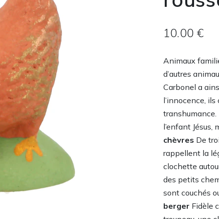
10.00 €
Animaux familie
d’autres animau
Carbonel a ains
l’innocence, ils
transhumance. 
l’enfant Jésus, 
chèvres
De troi
rappellent la l
clochette autour
des petits chem
sont couchés ou
berger
Fidèle 