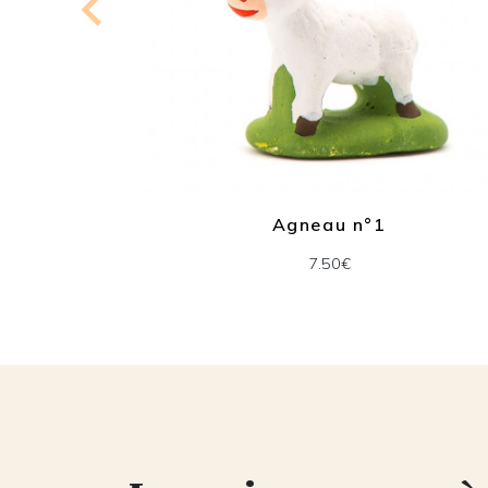
 2
Agneau n°1
7.50€