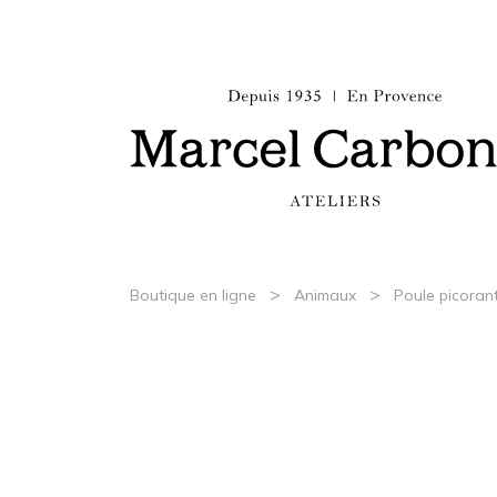
>
>
Boutique en ligne
Animaux
Poule picoran