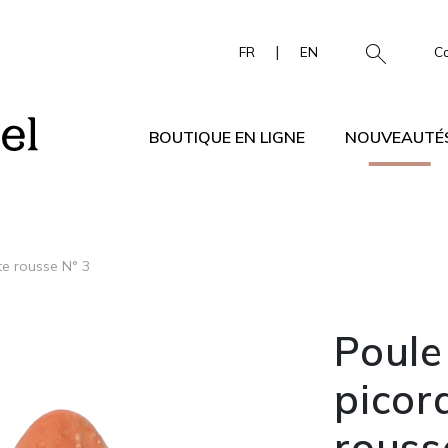
|
FR
EN
C
BOUTIQUE EN LIGNE
NOUVEAUTÉ
te rousse N° 3
Poule
picor
rouss