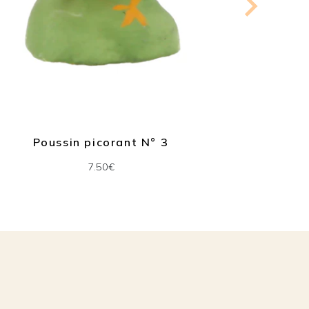
Poussin picorant N° 3
Poule 
7.50€