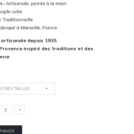
n :
Artisanale, peinte à la main
rgile cuite
:
Traditionnelle
briqué à Marseille, France
 artisanale depuis 1935
Provence inspiré des traditions et des
ance
UTRES TAILLES
+
 PANIER