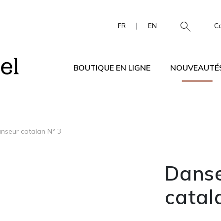
|
FR
EN
C
BOUTIQUE EN LIGNE
NOUVEAUTÉ
nseur catalan N° 3
Dans
catal