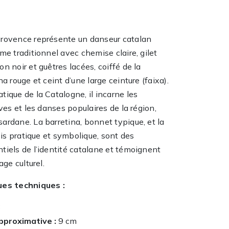
rovence représente un danseur catalan
me traditionnel avec chemise claire, gilet
n noir et guêtres lacées, coiffé de la
na rouge et ceint d’une large ceinture (faixa).
ique de la Catalogne, il incarne les
ives et les danses populaires de la région,
ardane. La barretina, bonnet typique, et la
fois pratique et symbolique, sont des
tiels de l’identité catalane et témoignent
age culturel.
ues techniques :
3
pproximative :
9 cm