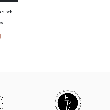
En stock
es