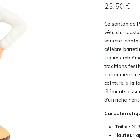
23.50 €
Ce santon de P
vêtu d’un costu
sombre, pantalo
célèbre barreti
Figure emblémat
traditions fest
notamment la s
ceinture, à la 
éléments essen
d’un riche hérit
Caractéristiq
Taille :
N°
Hauteur a