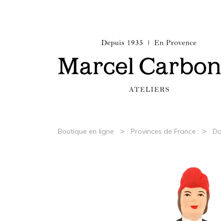
>
>
Boutique en ligne
Provinces de France
Da