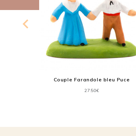
° 2
Couple Farandole bleu Puce
27.50€