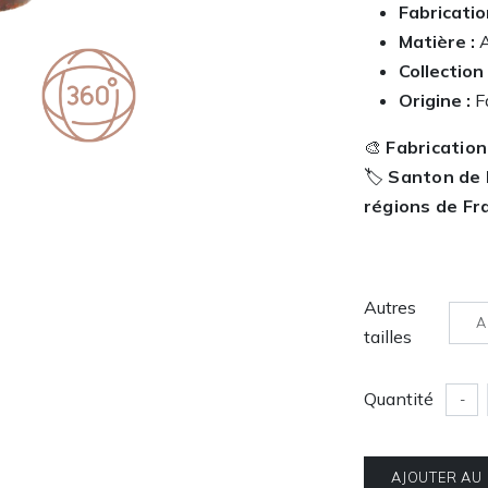
Fabricatio
Matière :
A
Collection 
Origine :
Fa
🎨
Fabrication
🏷️
Santon de 
régions de Fr
Autres
A
tailles
Quantité
-
AJOUTER AU