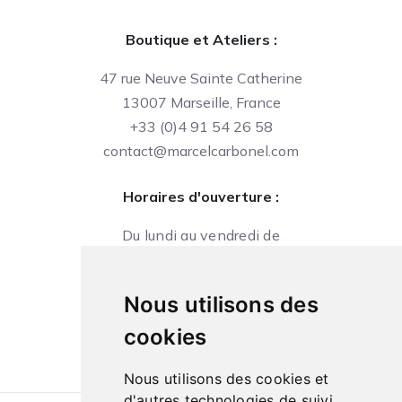
Boutique et Ateliers :
47 rue Neuve Sainte Catherine
13007 Marseille, France
+33 (0)4 91 54 26 58
contact@marcelcarbonel.com
Horaires d'ouverture :
Du lundi au vendredi de
09h à 13h et de 14h à 18h
Le samedi de
Nous utilisons des
10h à 13h et de 14h à 18h
cookies
Nous utilisons des cookies et
d'autres technologies de suivi