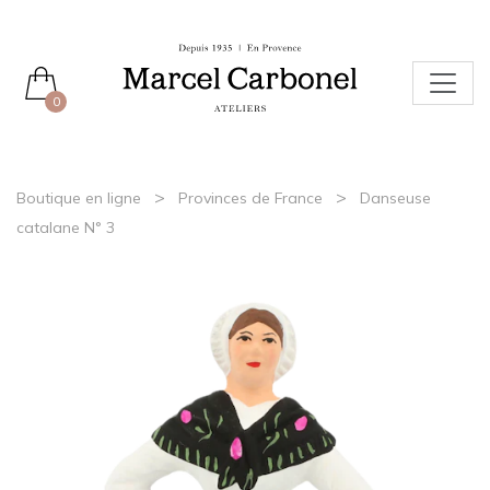
0
>
>
Boutique en ligne
Provinces de France
Danseuse
catalane N° 3