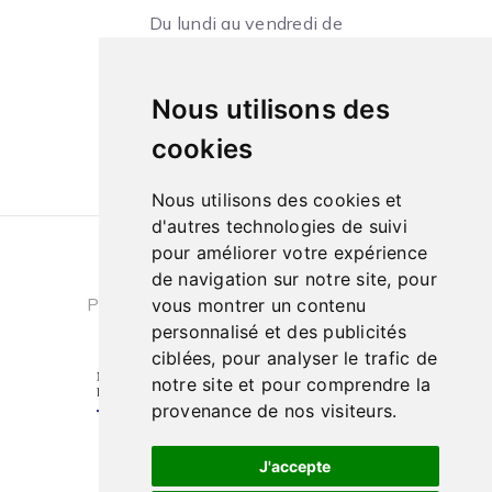
Du lundi au vendredi de
09h à 13h et de 14h à 18h
Le samedi de
Nous utilisons des
10h à 13h et de 14h à 18h
cookies
Nous utilisons des cookies et
d'autres technologies de suivi
pour améliorer votre expérience
Conditions générales de ventes
|
de navigation sur notre site, pour
Politique de confidentialité
|
Cookies
vous montrer un contenu
personnalisé et des publicités
ciblées, pour analyser le trafic de
notre site et pour comprendre la
provenance de nos visiteurs.
J'accepte