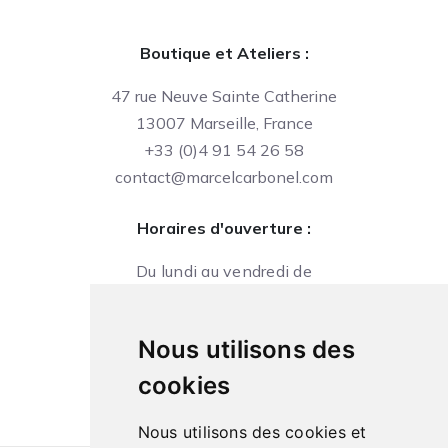
Boutique et Ateliers :
47 rue Neuve Sainte Catherine
13007 Marseille, France
+33 (0)4 91 54 26 58
contact@marcelcarbonel.com
Horaires d'ouverture :
Du lundi au vendredi de
09h à 13h et de 14h à 18h
Le samedi de
Nous utilisons des
10h à 13h et de 14h à 18h
cookies
Nous utilisons des cookies et