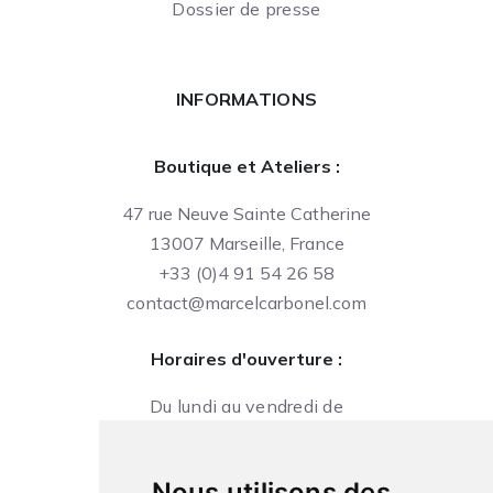
Dossier de presse
INFORMATIONS
Boutique et Ateliers :
47 rue Neuve Sainte Catherine
13007 Marseille, France
+33 (0)4 91 54 26 58
contact@marcelcarbonel.com
Horaires d'ouverture :
Du lundi au vendredi de
09h à 13h et de 14h à 18h
Le samedi de
Nous utilisons des