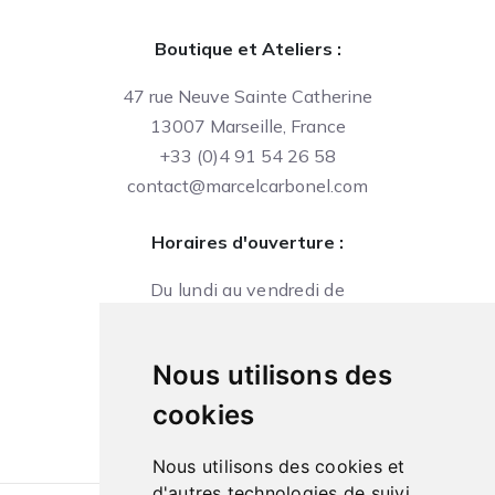
Boutique et Ateliers :
47 rue Neuve Sainte Catherine
13007 Marseille, France
+33 (0)4 91 54 26 58
contact@marcelcarbonel.com
Horaires d'ouverture :
Du lundi au vendredi de
09h à 13h et de 14h à 18h
Le samedi de
Nous utilisons des
10h à 13h et de 14h à 18h
cookies
Nous utilisons des cookies et
d'autres technologies de suivi