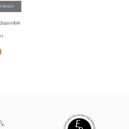
 PANIER
ndisponible
es