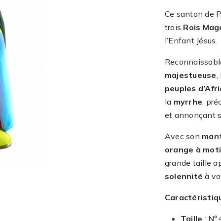
Ce santon de 
trois
Rois Mag
l’Enfant Jésus.
Reconnaissabl
majestueuse
,
peuples d’Afr
la
myrrhe
, pré
et annonçant s
Avec son
mant
orange à moti
grande taille 
solennité
à vo
Caractéristiq
Taille
: N°