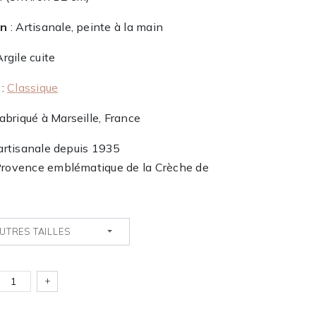
on
: Artisanale, peinte à la main
Argile cuite
:
Classique
abriqué à Marseille, France
 artisanale depuis 1935
Provence emblématique de la Crèche de
UTRES TAILLES
+