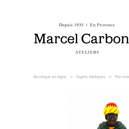
>
>
Boutique en ligne
Sujets bibliques
Roi noi