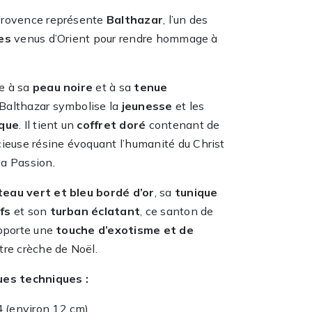
Provence représente
Balthazar
, l’un des
es
venus d’Orient pour rendre hommage à
e à sa
peau noire
et à sa
tenue
 Balthazar symbolise la
jeunesse
et les
ique
. Il tient un
coffret doré
contenant de
cieuse résine évoquant l’humanité du Christ
a Passion.
eau vert et bleu bordé d’or
, sa
tunique
fs
et son
turban éclatant
, ce santon de
apporte une
touche d’exotisme et de
tre crèche de Noël.
ues techniques :
4 (environ 12 cm)