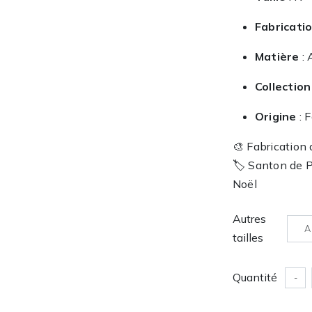
Fabricati
Matière
: 
Collection
Origine
: F
🎨 Fabrication
🏷️ Santon de 
Noël
Autres
A
tailles
Quantité
-