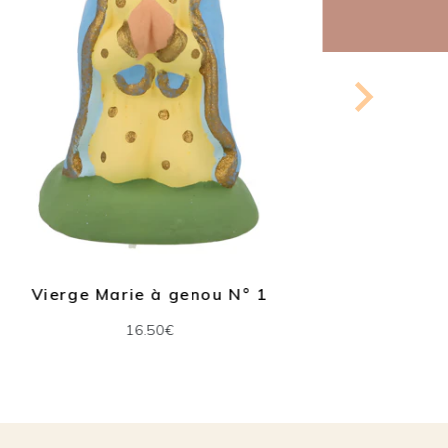
Vierge Marie à genou N° 1
C
16.50€