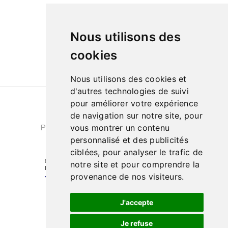
09h à 13h et de 14h à 18h
Le samedi de
Nous utilisons des
10h à 13h et de 14h à 18h
cookies
Nous utilisons des cookies et
d'autres technologies de suivi
pour améliorer votre expérience
Conditions générales de ventes
|
de navigation sur notre site, pour
Politique de confidentialité
|
Cookies
vous montrer un contenu
personnalisé et des publicités
ciblées, pour analyser le trafic de
notre site et pour comprendre la
provenance de nos visiteurs.
J'accepte
Je refuse