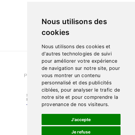
09h à 13h et de 14h à 18h
Le samedi de
Nous utilisons des
10h à 13h et de 14h à 18h
cookies
Nous utilisons des cookies et
d'autres technologies de suivi
pour améliorer votre expérience
Conditions générales de ventes
|
de navigation sur notre site, pour
Politique de confidentialité
|
Cookies
vous montrer un contenu
personnalisé et des publicités
ciblées, pour analyser le trafic de
notre site et pour comprendre la
provenance de nos visiteurs.
J'accepte
Je refuse