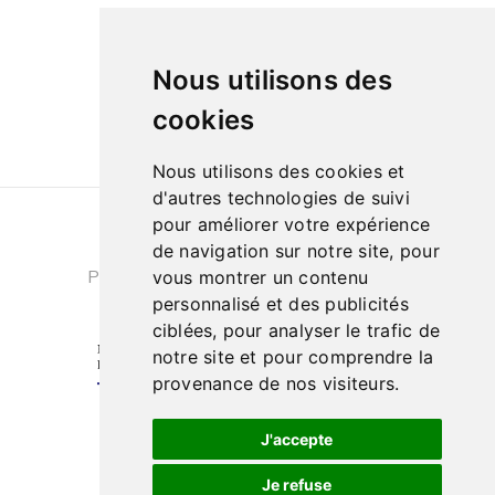
09h à 13h et de 14h à 18h
Le samedi de
Nous utilisons des
10h à 13h et de 14h à 18h
cookies
Nous utilisons des cookies et
d'autres technologies de suivi
pour améliorer votre expérience
Conditions générales de ventes
|
de navigation sur notre site, pour
Politique de confidentialité
|
Cookies
vous montrer un contenu
personnalisé et des publicités
ciblées, pour analyser le trafic de
notre site et pour comprendre la
provenance de nos visiteurs.
J'accepte
Je refuse