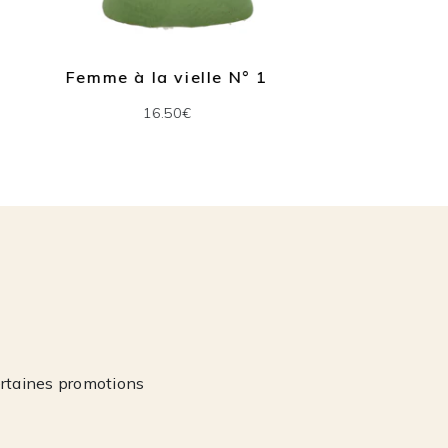
Femme à la vielle N° 1
Ho
16.50€
ertaines promotions