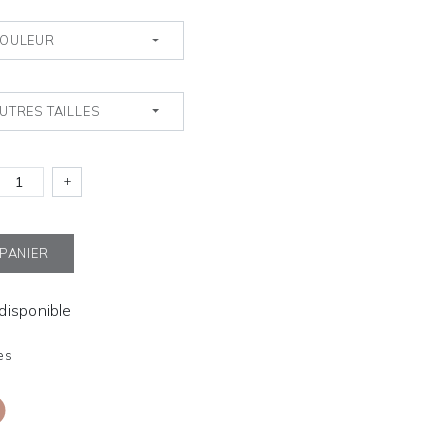
OULEUR
UTRES TAILLES
+
 PANIER
ndisponible
es