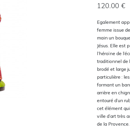
120.00 €
Egalement appel
femme issue de l
main un bouquet 
Jésus. Elle est 
l’héroïne de l’é
traditionnel de 
brodé et large 
particulière : 
formant un band
arrière en chig
entouré d’un ru
cet élément qui
ville d’art très
de la Provence