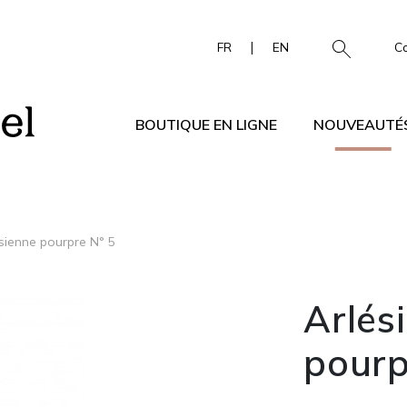
|
FR
EN
C
BOUTIQUE EN LIGNE
NOUVEAUTÉ
sienne pourpre N° 5
Arlés
pourp