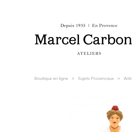
>
>
Boutique en ligne
Sujets Provencaux
Arlé