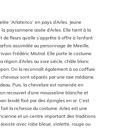
ée “Arlatenco” en pays d’Arles. Jeune
a paysannerie aisée d’Arles. Elle tient à la
de fleurs qu’elle s’apprête à offrir à l’enfant
parfois assimilée au personnage de Mireille,
crivain Frédéric Mistral. Elle porte le costume
la région d’Arles au xixe siècle, châle blanc
jupon. On la reconnaît également à sa coiffure
les cheveux sont séparés par une raie médiane,
eau. Puis, la chevelure est ramenée en
non recouvert d’une mousseline blanche et
ban brodé fixé par des épingles en or. C’est
 fait la richesse du costume. Arles est une
 ancienne et un centre important des traditions
.
(existe avec robe bleue, violette, rouge ou