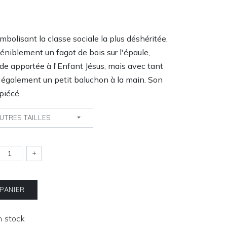
bolisant la classe sociale la plus déshéritée.
péniblement un fagot de bois sur l'épaule,
e apportée à l'Enfant Jésus, mais avec tant
nt également un petit baluchon à la main. Son
piécé.
UTRES TAILLES
+
 PANIER
En stock