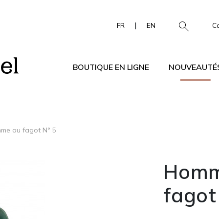
|
FR
EN
C
BOUTIQUE EN LIGNE
NOUVEAUTÉ
me au fagot N° 5
Homm
fagot