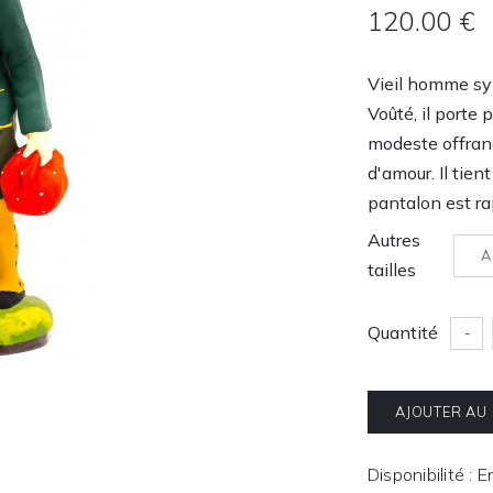
120.00 €
Vieil homme sym
Voûté, il porte 
modeste offrand
d'amour. Il tie
pantalon est ra
Autres
A
tailles
Quantité
-
AJOUTER AU
Disponibilité : 