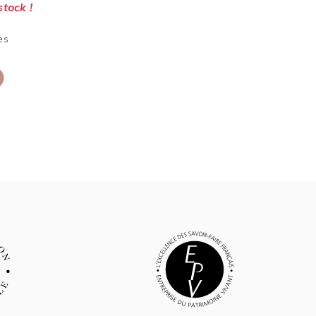
stock !
es