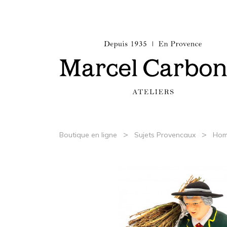
>
>
Boutique en ligne
Sujets Provencaux
Hom