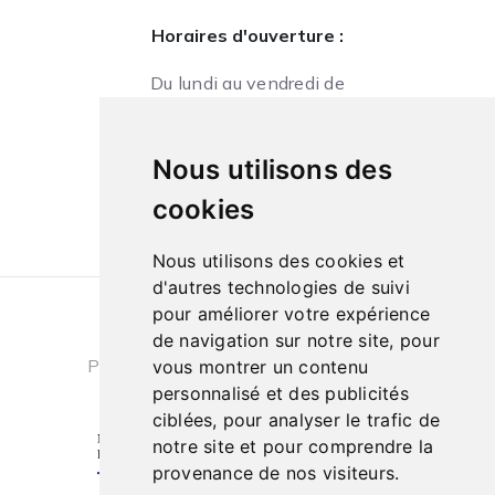
Horaires d'ouverture :
Du lundi au vendredi de
09h à 13h et de 14h à 18h
Le samedi de
Nous utilisons des
10h à 13h et de 14h à 18h
cookies
Nous utilisons des cookies et
d'autres technologies de suivi
pour améliorer votre expérience
Conditions générales de ventes
|
de navigation sur notre site, pour
Politique de confidentialité
|
Cookies
vous montrer un contenu
personnalisé et des publicités
ciblées, pour analyser le trafic de
notre site et pour comprendre la
provenance de nos visiteurs.