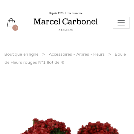
0
>
>
Boutique en ligne
Accessoires - Arbres - Fleurs
Boule
de Fleurs rouges N°1 (lot de 4)