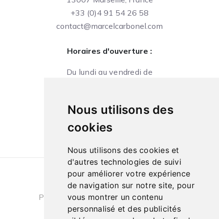
+33 (0)4 91 54 26 58
contact@marcelcarbonel.com
Horaires d'ouverture :
Du lundi au vendredi de
09h à 13h et de 14h à 18h
Le samedi de
Nous utilisons des
10h à 13h et de 14h à 18h
cookies
Nous utilisons des cookies et
d'autres technologies de suivi
pour améliorer votre expérience
Conditions générales de ventes
|
de navigation sur notre site, pour
Politique de confidentialité
|
Cookies
vous montrer un contenu
personnalisé et des publicités