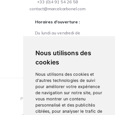
+33 (0)4 91 54 26 58
contact@marcelcarbonel.com
Horaires d'ouverture :
Du lundi au vendredi de
09h à 13h et de 14h à 18h
Le samedi de
Nous utilisons des
10h à 13h et de 14h à 18h
cookies
Nous utilisons des cookies et
d'autres technologies de suivi
pour améliorer votre expérience
Conditions générales de ventes
|
de navigation sur notre site, pour
Politique de confidentialité
|
Cookies
vous montrer un contenu
personnalisé et des publicités
ciblées, pour analyser le trafic de