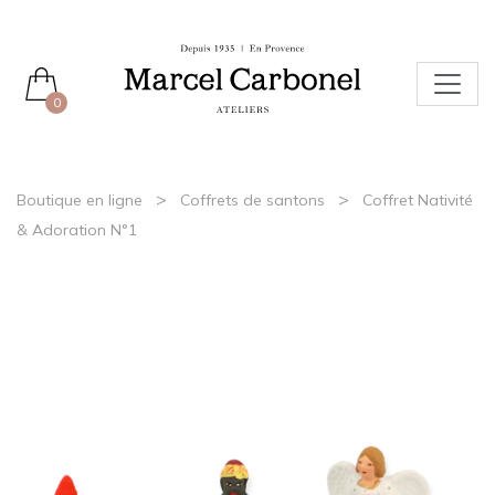
0
>
>
Boutique en ligne
Coffrets de santons
Coffret Nativité
& Adoration N°1