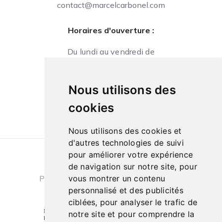
contact@marcelcarbonel.com
Horaires d'ouverture :
Du lundi au vendredi de
09h à 13h et de 14h à 18h
Le samedi de
Nous utilisons des
10h à 13h et de 14h à 18h
cookies
Nous utilisons des cookies et
d'autres technologies de suivi
pour améliorer votre expérience
Conditions générales de ventes
|
de navigation sur notre site, pour
Politique de confidentialité
|
Cookies
vous montrer un contenu
personnalisé et des publicités
ciblées, pour analyser le trafic de
notre site et pour comprendre la