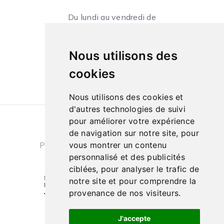
Du lundi au vendredi de
09h à 13h et de 14h à 18h
Le samedi de
Nous utilisons des
10h à 13h et de 14h à 18h
cookies
Nous utilisons des cookies et
d'autres technologies de suivi
pour améliorer votre expérience
Conditions générales de ventes
|
de navigation sur notre site, pour
Politique de confidentialité
|
Cookies
vous montrer un contenu
personnalisé et des publicités
ciblées, pour analyser le trafic de
notre site et pour comprendre la
provenance de nos visiteurs.
J'accepte