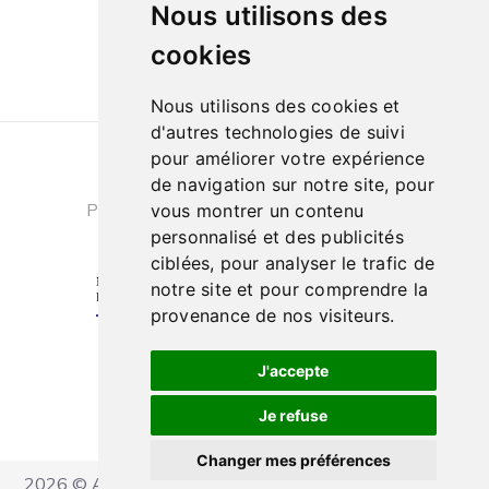
Nous utilisons des
10h à 13h et de 14h à 18h
cookies
Nous utilisons des cookies et
d'autres technologies de suivi
pour améliorer votre expérience
Conditions générales de ventes
|
de navigation sur notre site, pour
Politique de confidentialité
|
Cookies
vous montrer un contenu
personnalisé et des publicités
ciblées, pour analyser le trafic de
notre site et pour comprendre la
provenance de nos visiteurs.
J'accepte
Je refuse
Changer mes préférences
2026 © Ateliers Marcel Carbonel - Tous droits réservés