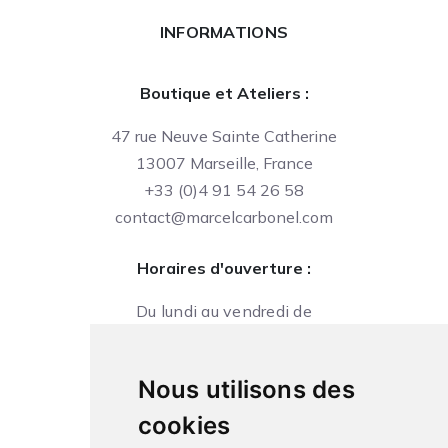
INFORMATIONS
Boutique et Ateliers :
47 rue Neuve Sainte Catherine
13007 Marseille, France
+33 (0)4 91 54 26 58
contact@marcelcarbonel.com
Horaires d'ouverture :
Du lundi au vendredi de
09h à 13h et de 14h à 18h
Le samedi de
Nous utilisons des
10h à 13h et de 14h à 18h
cookies