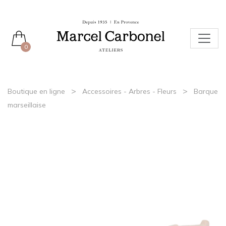
0
>
>
Boutique en ligne
Accessoires - Arbres - Fleurs
Barque
marseillaise