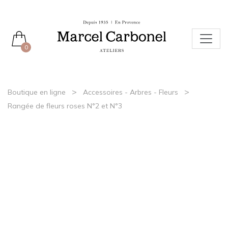
0
>
>
Boutique en ligne
Accessoires - Arbres - Fleurs
Rangée de fleurs roses N°2 et N°3