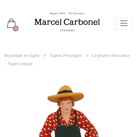
0
>
>
Boutique en ligne
Sujets Prestiges
Le jeune rémouleur
– Sujet unique