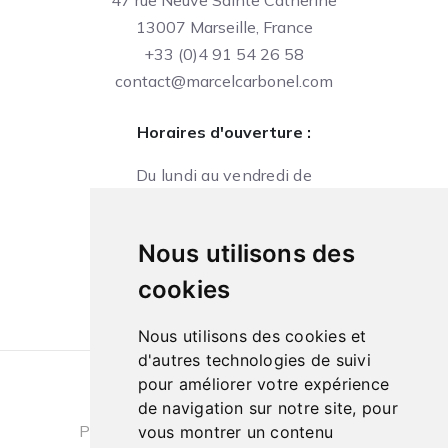
47 rue Neuve Sainte Catherine
13007 Marseille, France
+33 (0)4 91 54 26 58
contact@marcelcarbonel.com
Horaires d'ouverture :
Du lundi au vendredi de
09h à 13h et de 14h à 18h
Le samedi de
Nous utilisons des
10h à 13h et de 14h à 18h
cookies
Nous utilisons des cookies et
d'autres technologies de suivi
pour améliorer votre expérience
Conditions générales de ventes
|
de navigation sur notre site, pour
Politique de confidentialité
|
Cookies
vous montrer un contenu