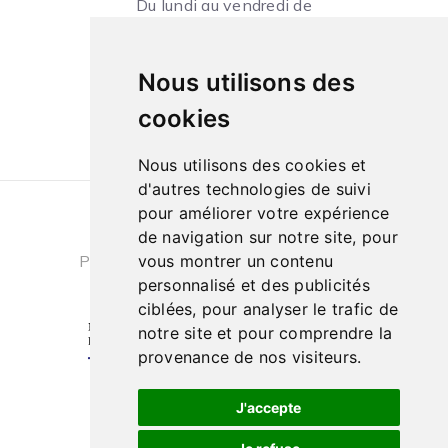
Du lundi au vendredi de
09h à 13h et de 14h à 18h
Le samedi de
Nous utilisons des
10h à 13h et de 14h à 18h
cookies
Nous utilisons des cookies et
d'autres technologies de suivi
pour améliorer votre expérience
Conditions générales de ventes
|
de navigation sur notre site, pour
Politique de confidentialité
|
Cookies
vous montrer un contenu
personnalisé et des publicités
ciblées, pour analyser le trafic de
notre site et pour comprendre la
provenance de nos visiteurs.
J'accepte